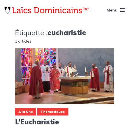
Menu
Étiquette :
eucharistie
1 articles
A la Une
Thématiques
L’Eucharistie