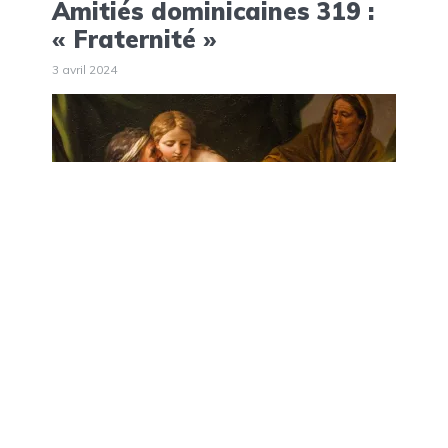
Amitiés dominicaines 319 :
« Fraternité »
3 avril 2024
A la Une
Actualités
[Neuvaine 2024] Les
femmes dans la Bible : une
présence lumineuse et une
parole forte