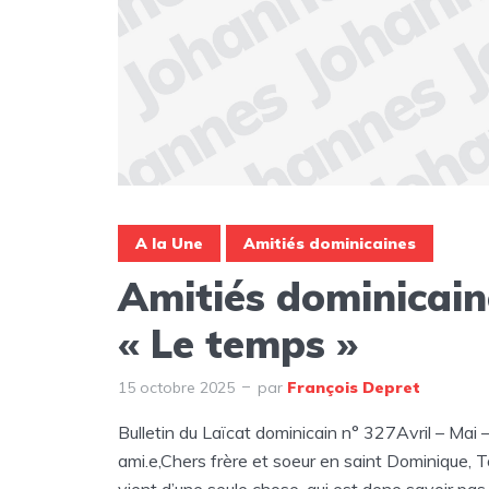
A la Une
Amitiés dominicaines
Amitiés dominicain
« Le temps »
15 octobre 2025
par
François Depret
Bulletin du Laïcat dominicain n° 327Avril – Mai 
ami.e,Chers frère et soeur en saint Dominique,
vient d’une seule chose, qui est dene savoir pas