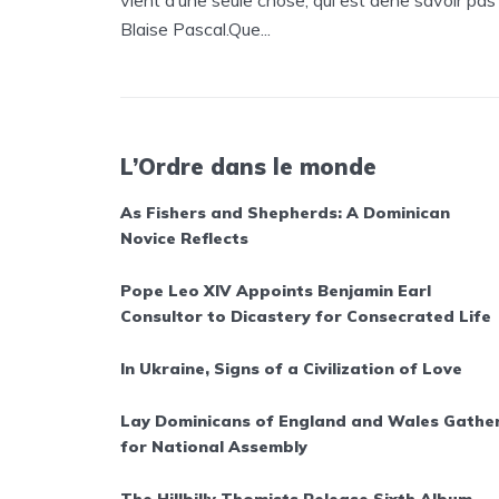
Blaise Pascal.Que...
L’Ordre dans le monde
As Fishers and Shepherds: A Dominican
Novice Reflects
Pope Leo XIV Appoints Benjamin Earl
Consultor to Dicastery for Consecrated Life
In Ukraine, Signs of a Civilization of Love
Lay Dominicans of England and Wales Gathe
for National Assembly
The Hillbilly Thomists Release Sixth Album,