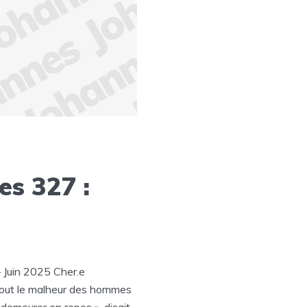
es 327 :
– Juin 2025 Cher.e
 Tout le malheur des hommes
 demeurer en repos », disait