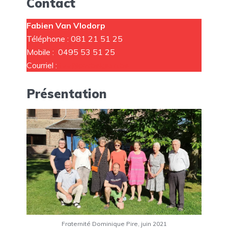
Contact
Fabien Van Vlodorp
Téléphone : 081 21 51 25
Mobile : 0495 53 51 25
Courriel :
fvv@pwbelgium.be
Présentation
Fraternité Dominique Pire, juin 2021