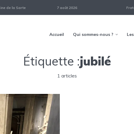
ne de la Sarte
7 août 2026
Frat
Accueil
Qui sommes-nous ?
Les
Étiquette :
jubilé
1 articles