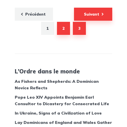
Pagination
Précédent
Suivant
des
publications
1
2
3
L’Ordre dans le monde
As Fishers and Shepherds: A Dominican
Novice Reflects
Pope Leo XIV Appoints Benjamin Earl
Consultor to Dicastery for Consecrated Life
In Ukraine, Signs of a Civilization of Love
Lay Dominicans of England and Wales Gather