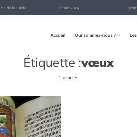
ne de la Sarte
7 août 2026
Frat
Accueil
Qui sommes-nous ?
Les
Étiquette :
vœux
1 articles