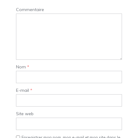
Commentaire
Nom
*
E-mail
*
Site web
Enregistrer mon nom, mon e-mail et mon site dans le