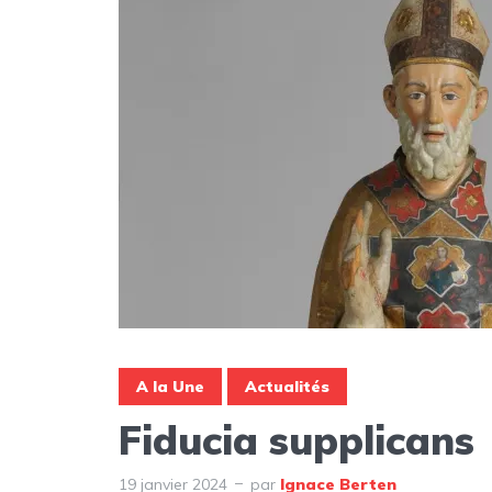
A la Une
Actualités
Fiducia supplicans
19 janvier 2024
par
Ignace Berten