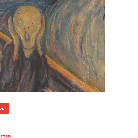
es
erten