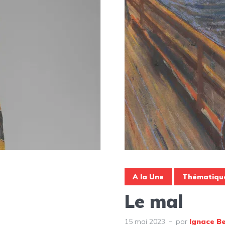
A la Une
Thématiqu
Le mal
15 mai 2023
par
Ignace B