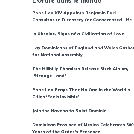
L’Ordre dans le monde
Pope Leo XIV Appoints Benjamin Earl
Consultor to Dicastery for Consecrated Life
In Ukraine, Signs of a Civilization of Love
Lay Dominicans of England and Wales Gathe
for National Assembly
The Hillbilly Thomists Release Sixth Album,
‘Strange Land’
Pope Leo Prays That No One in the World’s
Cities ‘Feels Invisible’
Join the Novena to Saint Dominic
Dominican Province of Mexico Celebrates 500
Years of the Order’s Presence