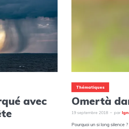
Thématiques
rqué avec
Omertà dan
ête
19 septembre 2018
par
Ign
Pourquoi un si long silence ?