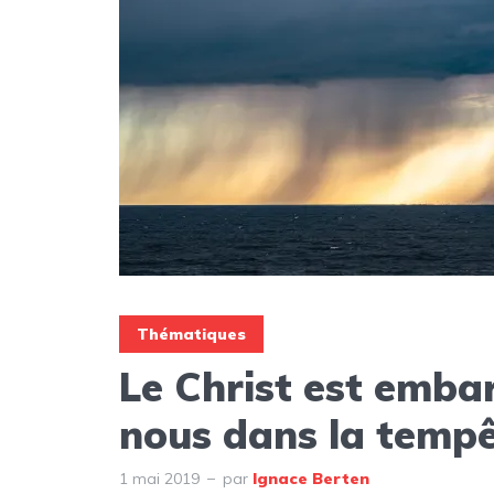
Thématiques
Le Christ est emba
nous dans la temp
1 mai 2019
par
Ignace Berten