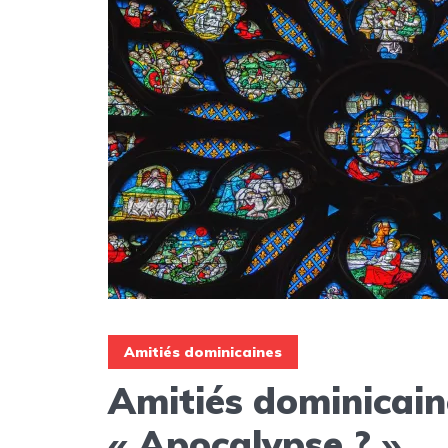
Amitiés dominicaines
Amitiés dominicain
« Apocalypse ? »