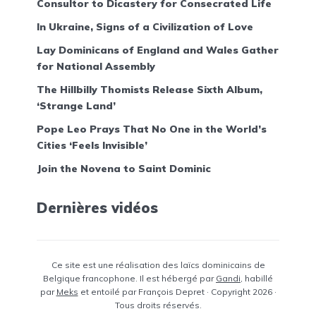
Consultor to Dicastery for Consecrated Life
In Ukraine, Signs of a Civilization of Love
Lay Dominicans of England and Wales Gather
for National Assembly
The Hillbilly Thomists Release Sixth Album,
‘Strange Land’
Pope Leo Prays That No One in the World’s
Cities ‘Feels Invisible’
Join the Novena to Saint Dominic
Dernières vidéos
Ce site est une réalisation des laïcs dominicains de
Belgique francophone. Il est hébergé par
Gandi
, habillé
par
Meks
et entoilé par François Depret · Copyright 2026 ·
Tous droits réservés.