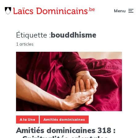
Menu
Étiquette :
bouddhisme
1 articles
A la Une
Amitiés dominicaines
Amitiés dominicaines 318 :