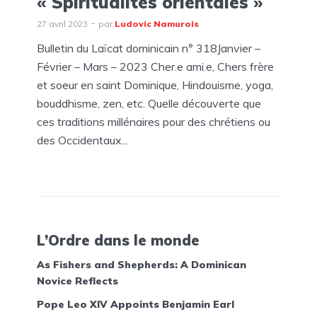
« Spiritualités orientales »
27 avril 2023
par
Ludovic Namurois
Bulletin du Laïcat dominicain n° 318Janvier –
Février – Mars – 2023 Cher.e ami.e, Chers frère
et soeur en saint Dominique, Hindouisme, yoga,
bouddhisme, zen, etc. Quelle découverte que
ces traditions millénaires pour des chrétiens ou
des Occidentaux...
L’Ordre dans le monde
As Fishers and Shepherds: A Dominican
Novice Reflects
Pope Leo XIV Appoints Benjamin Earl