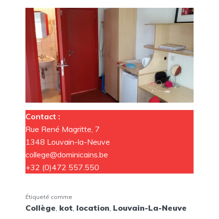
Contact :
Rue René Magritte, 7
1348 Louvain-la-Neuve
college@dominicains.be
+32 (0)472 557.550
Étiqueté comme
Collège
,
kot
,
location
,
Louvain-La-Neuve