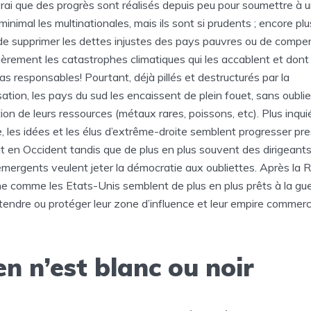
 vrai que des progrès sont réalisés depuis peu pour soumettre à 
minimal les multinationales, mais ils sont si prudents ; encore plus
 de supprimer les dettes injustes des pays pauvres ou de compe
ièrement les catastrophes climatiques qui les accablent et dont 
as responsables! Pourtant, déjà pillés et destructurés par la
sation, les pays du sud les encaissent de plein fouet, sans oublie
ion de leurs ressources (métaux rares, poissons, etc). Plus inqui
, les idées et les élus d’extrême-droite semblent progresser pr
t en Occident tandis que de plus en plus souvent des dirigeant
mergents veulent jeter la démocratie aux oubliettes. Après la R
ne comme les Etats-Unis semblent de plus en plus prêts à la gu
tendre ou protéger leur zone d’influence et leur empire commerci
en n’est blanc ou noir