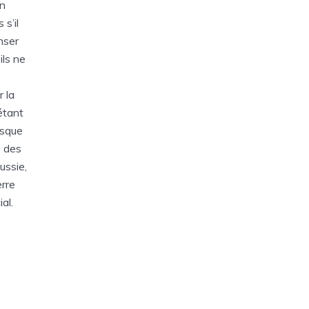
un
 s’il
nser
ils ne
r la
étant
esque
s des
ussie,
erre
al.