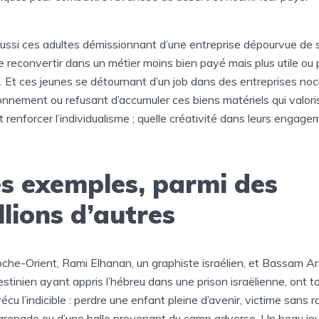
 aussi ces adultes démissionnant d’une entreprise dépourvue de
e reconvertir dans un métier moins bien payé mais plus utile ou 
f. Et ces jeunes se détournant d’un job dans des entreprises noc
ronnement ou refusant d’accumuler ces biens matériels qui valori
et renforcer l’individualisme ; quelle créativité dans leurs engage
s exemples, parmi des
llions d’autres
che-Orient, Rami Elhanan, un graphiste israélien, et Bassam Ar
estinien ayant appris l’hébreu dans une prison israëlienne, ont t
écu l’indicible : perdre une enfant pleine d’avenir, victime sans r
grenade ou d’une balle provenant du camp adverse. Un beau jour,