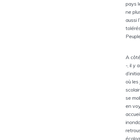
pays l
ne plu
aussi 
toléré
Peuple
A côté
-, il 
d’init
où les
scolai
se mob
en voy
accuei
inonda
retrou
écolog