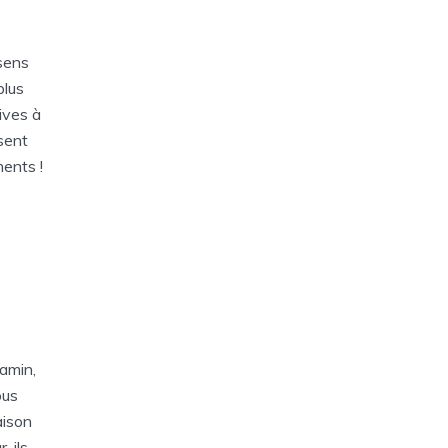
 sens
plus
ives à
sent
ments !
amin,
ous
aison
 ils