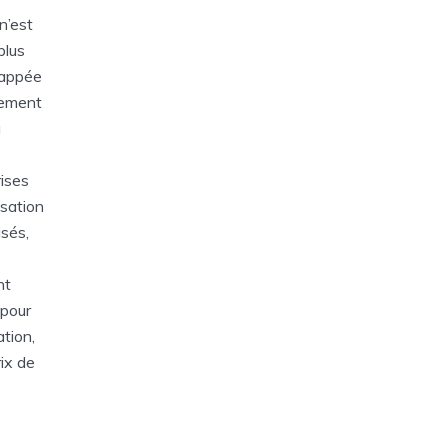
n’est
plus
rappée
lement
a
rises
isation
sés,
nt
 pour
tion,
rix de