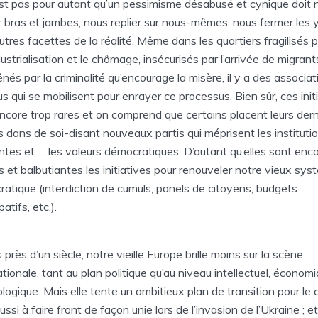
st pas pour autant qu’un pessimisme désabusé et cynique doit 
 bras et jambes, nous replier sur nous-mêmes, nous fermer les 
autres facettes de la réalité. Même dans les quartiers fragilisés p
ustrialisation et le chômage, insécurisés par l’arrivée de migrant
nés par la criminalité qu’encourage la misère, il y a des associat
us qui se mobilisent pour enrayer ce processus. Bien sûr, ces init
ncore trop rares et on comprend que certains placent leurs dern
s dans de soi-disant nouveaux partis qui méprisent les instituti
ntes et … les valeurs démocratiques. D’autant qu’elles sont enc
es et balbutiantes les initiatives pour renouveler notre vieux sy
atique (interdiction de cumuls, panels de citoyens, budgets
patifs, etc.).
 près d’un siècle, notre vieille Europe brille moins sur la scène
ationale, tant au plan politique qu’au niveau intellectuel, économ
logique. Mais elle tente un ambitieux plan de transition pour le 
ussi à faire front de façon unie lors de l’invasion de l’Ukraine ; et