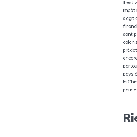
Il est
impôt 
s’agit
financ
sont p
coloni
prédat
encore
partou
pays é
la Chi
pour é
Ri