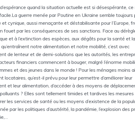
 d’espérance quand la situation actuelle est si désespérante, ce 
facile.La guerre menée par Poutine en Ukraine semble toujours 
e et cynique, aussi menaçante et déstabilisante pour l’Europe, f
in fouet par les conséquences de ses sanctions. Face au dérèg
ique et à l’extinction des espèces, aux dégâts pour la santé et l
 qu’entraînent notre alimentation et notre mobilité, c’est avec
ent de lenteur et de demi-solutions que les autorités, les entrep
 acteurs financiers commencent à bouger, malgré l’énorme mobil
mmes et des jeunes dans le monde ! Pour les ménages moins ai
t locataires, qu’est-il prévu pour leur permettre d’améliorer leur
nt et leur alimentation, d’accéder à des moyens de déplaceme
polluants ? Elles sont tellement timides et tardives les mesures
rer les services de santé ou les moyens d’existence de la popula
ée par les politiques d’austérité, la pandémie, l’explosion des p
ie,…