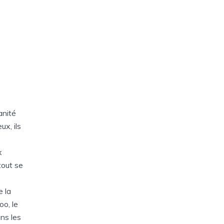
anité
ux, ils
x
tout se
e la
oo, le
ns les