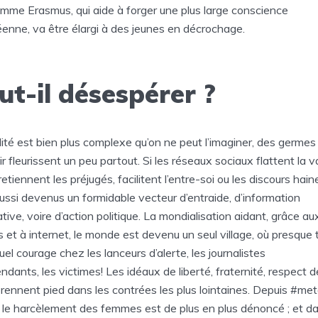
mme Erasmus, qui aide à forger une plus large conscience
enne, va être élargi à des jeunes en décrochage.
ut-il désespérer ?
lité est bien plus complexe qu’on ne peut l’imaginer, des germes
ir fleurissent un peu partout. Si les réseaux sociaux flattent la v
etiennent les préjugés, facilitent l’entre-soi ou les discours haine
ussi devenus un formidable vecteur d’entraide, d’information
ative, voire d’action politique. La mondialisation aidant, grâce au
 et à internet, le monde est devenu un seul village, où presque 
Quel courage chez les lanceurs d’alerte, les journalistes
ndants, les victimes! Les idéaux de liberté, fraternité, respect d
prennent pied dans les contrées les plus lointaines. Depuis #met
u le harcèlement des femmes est de plus en plus dénoncé ; et da