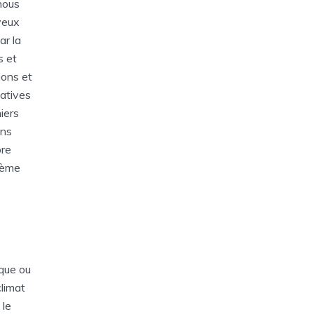
nous
yeux
ar la
s et
ions et
iatives
iers
ons
ore
stème
ique ou
climat
 le