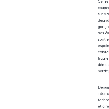
Ce n’e
couper
sur d’
désind
gangré
des él
sont e
espoir
exista
fragil
démocr
partici
Depuis
intern
techno
et a ré