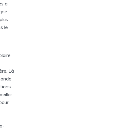
es à
agne
plus
s le
laire
ère. Là
 monde
ations
eiller
pour
o-