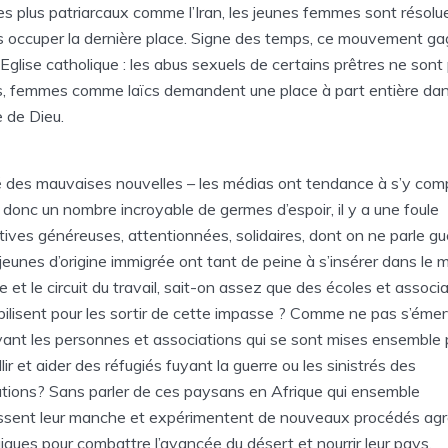
es plus patriarcaux comme l’Iran, les jeunes femmes sont résolu
s occuper la dernière place. Signe des temps, ce mouvement g
l’Eglise catholique : les abus sexuels de certains prêtres ne sont 
s, femmes comme laïcs demandent une place à part entière dan
 de Dieu.
 des mauvaises nouvelles – les médias ont tendance à s’y comp
y a donc un nombre incroyable de germes d’espoir, il y a une foule
iatives généreuses, attentionnées, solidaires, dont on ne parle gu
 jeunes d’origine immigrée ont tant de peine à s’insérer dans le
re et le circuit du travail, sait-on assez que des écoles et associ
ilisent pour les sortir de cette impasse ? Comme ne pas s’émerv
ant les personnes et associations qui se sont mises ensemble 
llir et aider des réfugiés fuyant la guerre ou les sinistrés des
tions? Sans parler de ces paysans en Afrique qui ensemble
ssent leur manche et expérimentent de nouveaux procédés agr
iques pour combattre l’avancée du désert et nourrir leur pays.