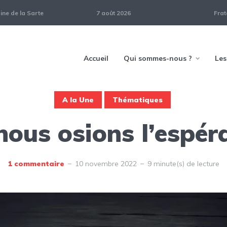
ne de la Sarte
7 août 2026
Frat
Accueil
Qui sommes-nous ?
Les
A la Une
Thématiques
 nous osions l’espér
1 commentaire
10 novembre 2022
9 minute(s) de lecture