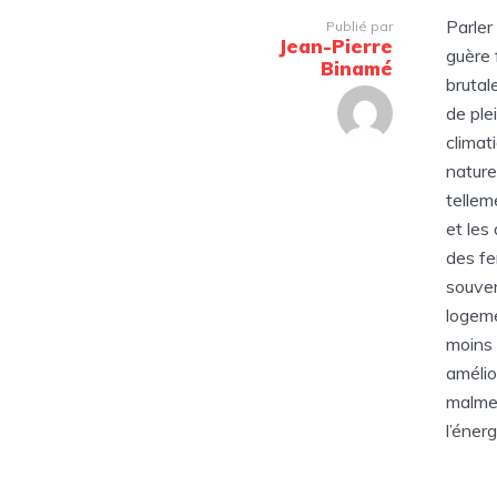
Parler
Publié par
Jean-Pierre
guère 
Binamé
brutal
de ple
climat
nature
tellem
et les
des fe
souven
logeme
moins 
amélio
malmen
l’énerg