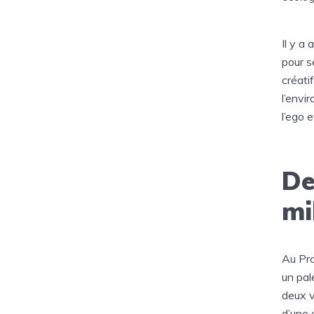
Il y a
pour s
créati
l’envi
l’ego 
De
mi
Au Pro
un pal
deux v
d’une 