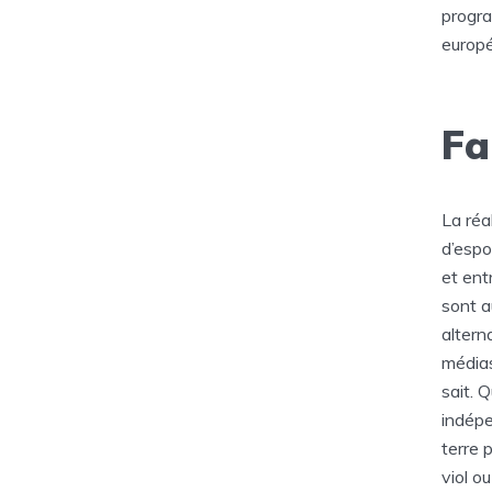
progra
europé
Fa
La réa
d’espo
et entr
sont a
altern
médias
sait. 
indépe
terre 
viol o